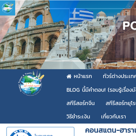
หน้าแรก
ทัวร์ต่างประเท
BLOG นี้มีคำตอบ! (รอบรู้เรื่องม
สกีรีสอร์ทจีน
สกีรีสอร์ทยุโ
วิธีชำระเงิน
เกี่ยวกับเรา
คอนสแตน-ฮาราเ