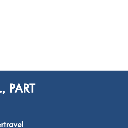
, PART
rtravel