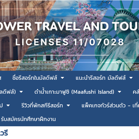
ศ
ชื่อรีสอร์ทในมัลดีฟส์
แนะนำรีสอร์ท มัลดีฟส์
ัลดีฟส์)
ดำน้ำเกาะมาฟูชิ (Maafushi Island)
คล
รป
รีวิวที่พักสกีรีสอร์ท
แพ็คเกจทัวร์ส่วนตัว - เที
รับสมัครนักศึกษาฝึกงาน
วรี