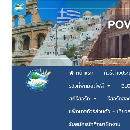
หน้าแรก
ทัวร์ต่างปร
รีวิวที่พักมัลดีฟส์
BLOG
สกีรีสอร์ท
รีสอร์ทฮอ
แพ็คเกจทัวร์ส่วนตัว - เที่ยวส
รับสมัครนักศึกษาฝึกงาน