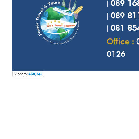
089 168
|
089 81
|
081 854
|
Office :
0126
Visitors:
460,342