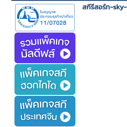
สกีรีสอร์ท-sky-