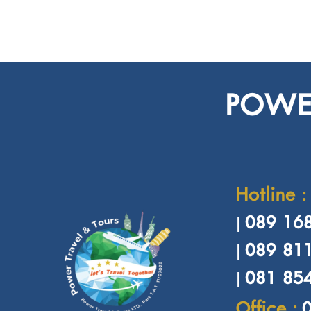
POWER
Hotline :
089 168
|
089 81
|
081 854
|
Office :