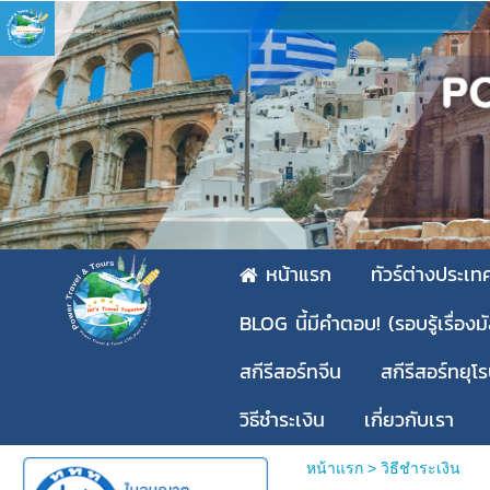
หน้าแรก
ทัวร์ต่างประเท
BLOG นี้มีคำตอบ! (รอบรู้เรื่องม
สกีรีสอร์ทจีน
สกีรีสอร์ทยุโ
วิธีชำระเงิน
เกี่ยวกับเรา
หน้าแรก
>
วิธีชำระเงิน