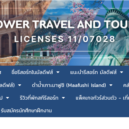
ศ
ชื่อรีสอร์ทในมัลดีฟส์
แนะนำรีสอร์ท มัลดีฟส์
ัลดีฟส์)
ดำน้ำเกาะมาฟูชิ (Maafushi Island)
คล
รป
รีวิวที่พักสกีรีสอร์ท
แพ็คเกจทัวร์ส่วนตัว - เที
รับสมัครนักศึกษาฝึกงาน