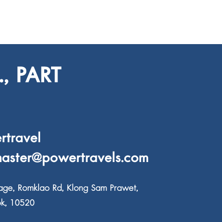
, PART
rtravel
master@powertravels.com
age, Romklao Rd, Klong Sam Prawet,
ok, 10520