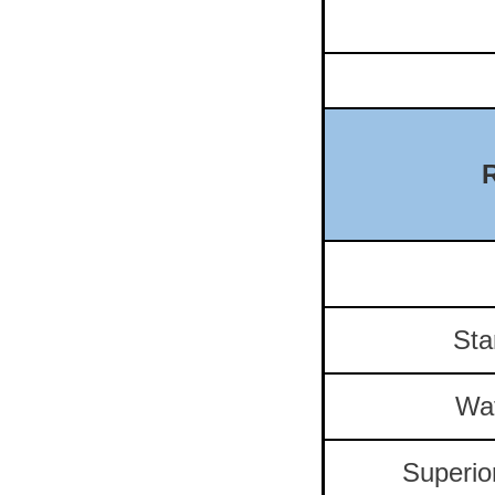
Sta
Wa
Superio