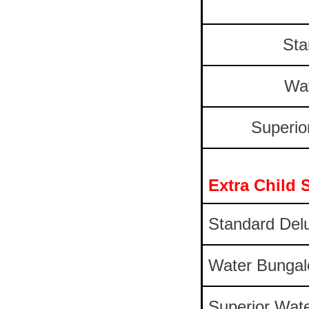
Sta
Wa
Superio
Extra Child
Standard Del
Water Bunga
Superior Wat