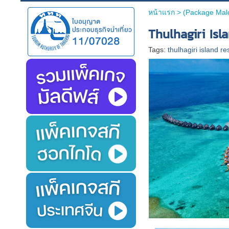
หน้าแรก
>
(Package Maldi
Thulhagiri Isla
Tags:
thulhagiri island r