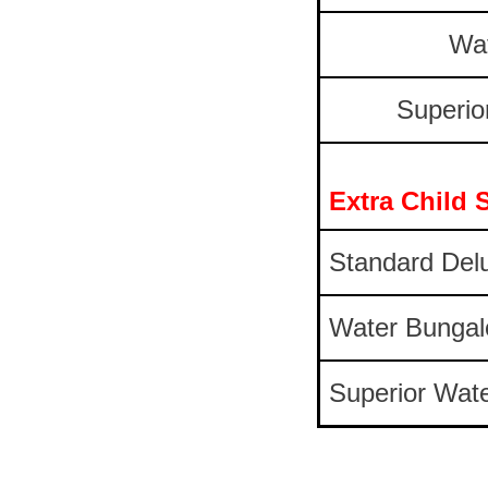
Wa
Superio
Extra Child
Standard Del
Water Bunga
Superior Wat