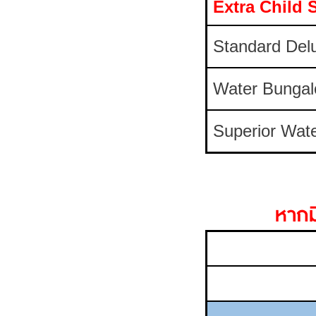
Extra Child
Standard Del
Water Bunga
Superior Wat
หากมี