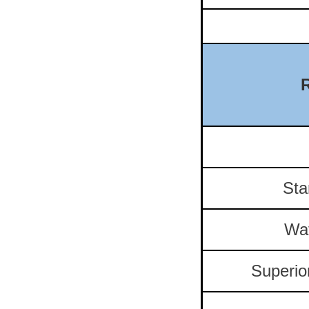
Sta
Wa
Superio