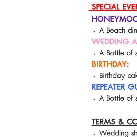
SPECIAL EVE
HONEYMOON
A Beach din
WEDDING AN
A
Bottle of
BIRTHDAY:
B
irthday ca
REPEATER GU
A Bottle
of 
TERMS & C
Wedding sho