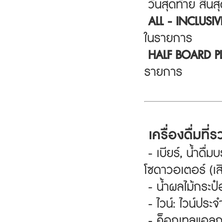
วันสุดท้าย สิ้น
ALL - INCLUSIVE
ในรายการ
HALF BOARD P
รายการ
เครื่องดื่มที่
- เบียร์, น้ำดื่
โซดาวอเตอร์ (เส
- น้ำผลไม้กระป๋อ
- ไวน์: ไวน์ประจำ
- ค็อกเทลแอลกอฮ