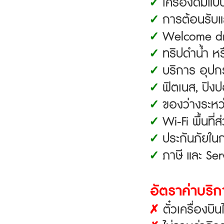
เครื่องดื่มแบ
✓
การต้อนรับแ
✓
Welcome dri
✓
ทริปดำน้ำ หร
✓
บริการ อุปกร
✓
ฟิตเนส, ปิงป
✓
ของว่างระหว่
✓
Wi-Fi พื้นที
✓
ประกันภัยใน
✓
ภาษี และ Ser
✓
อัตราค่าบริก
ตั๋วเครื่องบิ
✗