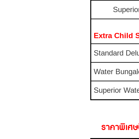
Superio
Extra Child
Standard Del
Water Bunga
Superior Wat
ราคาพิเศษน