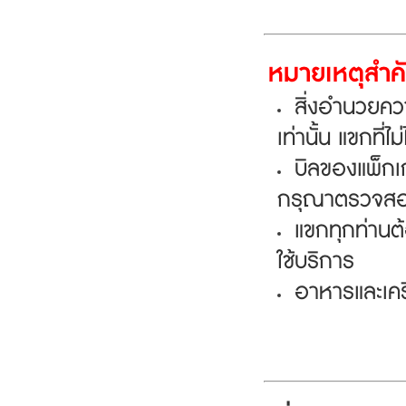
หมายเหตุสำคั
สิ่งอำนวยควา
เท่านั้น แขกที
บิลของแพ็กเก
กรุณาตรวจสอบก
แขกทุกท่านต้
ใช้บริการ
อาหารและเครื