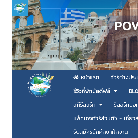
หน้าแรก
ทัวร์ต่างปร
รีวิวที่พักมัลดีฟส์
BLOG
สกีรีสอร์ท
รีสอร์ทฮอ
แพ็คเกจทัวร์ส่วนตัว - เที่ยวส
รับสมัครนักศึกษาฝึกงาน