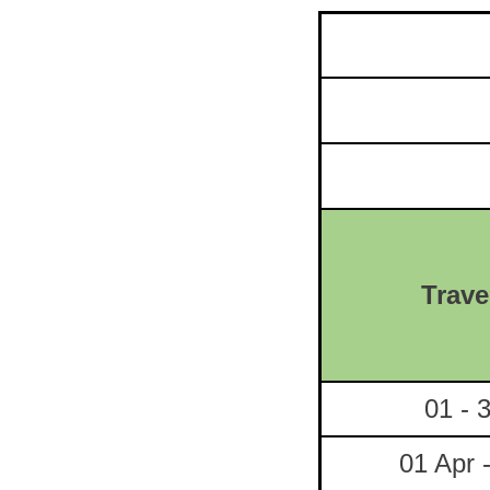
Trave
01 - 
01 Apr 