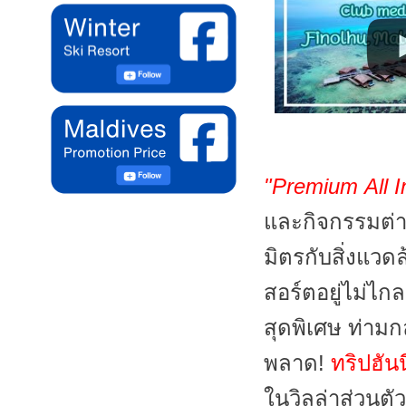
"Premium All I
และกิจกรรมต่าง 
มิตรกับสิ่งแว
สอร์ตอยู่ไม่ไก
สุดพิเศษ ท่ามก
พลาด!
ทริปฮัน
ในวิลล่าส่วนต