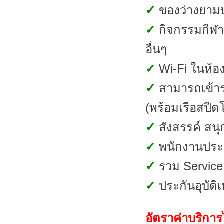
✓
ของว่างยามบ
✓
กิจกรรมกีฬา
อื่นๆ
✓
Wi-Fi ในห้อ
✓
สามารถเข้าร
(พร้อมเรือสปีดโบ
✓
สังสรรค์ สน
✓
พนักงานประจ
✓
รวม Servic
✓
ประกันอุบัติ
อัตราค่าบริการ