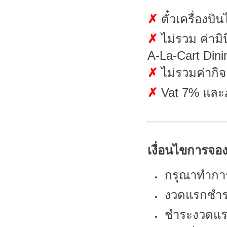
✗
ตั๋วเครื่องบ
✗
ไม่รวม ค่ามิ
A-La-Cart Dini
✗
ไม่รวมค่ากิจ
✗
Vat 7% และภ
เงื่อนไขการจอง
กรุณาทำการ
งวดแรกชำระ
ชำระงวดแ