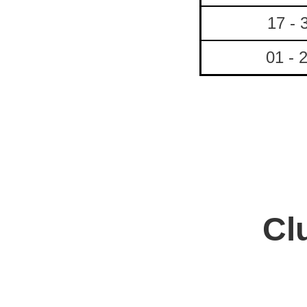
17 - 
01 - 
Cl