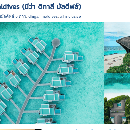
dives (นีว่า ดิกาลี มัลดีฟส์)
ทมัลดีฟส์ 5 ดาว
,
dhigali maldives
,
all inclusive