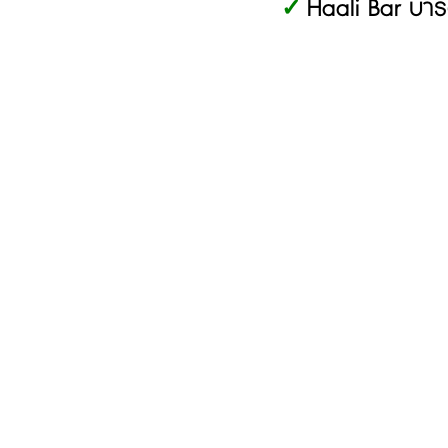
H
aali Bar บาร
✓