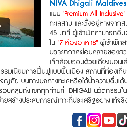
NIVA Dhigali Maldives
แบบ
"Premium All-Inclusive"
ทะเลสาบ และตั้งอยู่ห่างจา
45 นาที ผู้เข้าพักสามารถอิ่
ใน
"7 ห้องอาหาร"
ผู้เข้าพั
บรรยากาศผ่อนคลายของสวนหย
เล็กล้อมรอบด้วยเตียงนอนเล่นภ
รรมเนียมการฟื้นฟูแบบพื้นเมือง
สถานที่ท่องเที่
ผจญภัย บน
ทางบกทางทะเลหรือใต้น้ำความตื่นเ
นครอบคลุมถึงแขกทุกท่านที่ DHIGALI
นวัตกรรมใน
ง่ายสร้างประสบการณ์เกาะที่ประเสริฐอย่างแท้จริง