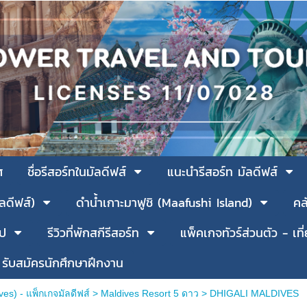
ศ
ชื่อรีสอร์ทในมัลดีฟส์
แนะนำรีสอร์ท มัลดีฟส์
ัลดีฟส์)
ดำน้ำเกาะมาฟูชิ (Maafushi Island)
คล
รป
รีวิวที่พักสกีรีสอร์ท
แพ็คเกจทัวร์ส่วนตัว - เที
รับสมัครนักศึกษาฝึกงาน
es) - แพ็กเกจมัลดีฟส์
>
Maldives Resort 5 ดาว
>
DHIGALI MALDIVES