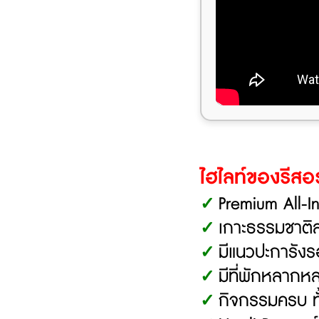
ไฮไลท์ของรีสอร
Premium All-In
✓
เกาะธรรมชาติส
✓
มีแนวปะการังรอ
✓
มีที่พักหลากห
✓
กิจกรรมครบ ทั
✓