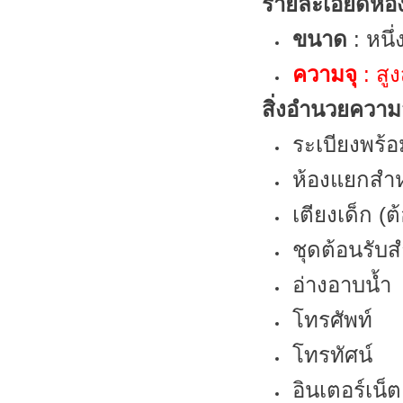
รายละเอียดห้อ
ขนาด
: หนึ
ความจุ
: สู
สิ่งอำนวยควา
ระเบียงพร้อ
ห้องแยกสำห
เตียงเด็ก (
ชุดต้อนรับส
อ่างอาบน้ำ
โทรศัพท์
โทรทัศน์
อินเตอร์เน็ต