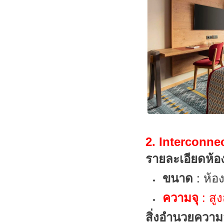
2. Interconn
รายละเอียดห้อ
ขนาด
: ห้อ
ความจุ
: สู
สิ่งอำนวยควา