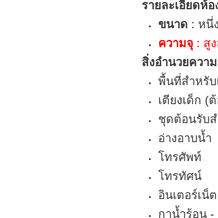
รายละเอียดห้อ
ขนาด
: หนึ
ความจุ
: สู
สิ่งอำนวยควา
พื้นที่สำหรับ
เตียงเด็ก (
ชุดต้อนรับส
อ่างอาบน้ำ
โทรศัพท์
โทรทัศน์
อินเตอร์เน็ต
กาน้ำร้อน 