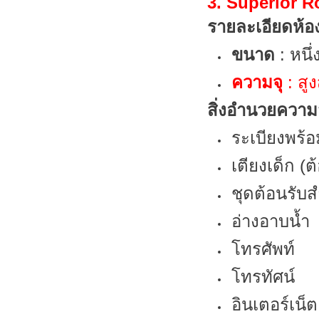
3. Superior 
รายละเอียดห้อ
ขนาด
: หนึ
ความจุ
: สู
สิ่งอำนวยควา
ระเบียงพร้อ
เตียงเด็ก (
ชุดต้อนรับส
อ่างอาบน้ำ
โทรศัพท์
โทรทัศน์
อินเตอร์เน็ต