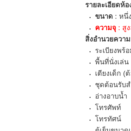
รายละเอียดห้อ
ขนาด
: หนึ
ความจุ
: สู
สิ่งอำนวยควา
ระเบียงพร้อ
พื้นที่นั่งเล่น
เตียงเด็ก (
ชุดต้อนรับส
อ่างอาบน้ำ
โทรศัพท์
โทรทัศน์
ตู้เย็นขนาด