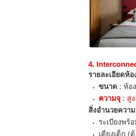
4. Interconne
รายละเอียดห้อ
ขนาด
: ห้อ
ความจุ
: สู
สิ่งอำนวยควา
ระเบียงพร้อ
เตียงเด็ก (