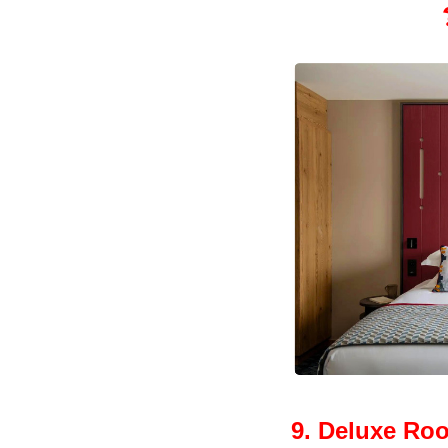
ร
9. Deluxe Ro