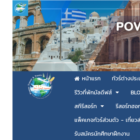
หน้าแรก
ทัวร์ต่างปร
รีวิวที่พักมัลดีฟส์
BLOG
สกีรีสอร์ท
รีสอร์ทฮอ
แพ็คเกจทัวร์ส่วนตัว - เที่ยวส
รับสมัครนักศึกษาฝึกงาน