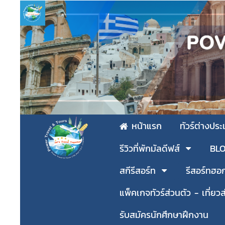
หน้าแรก
ทัวร์ต่างปร
รีวิวที่พักมัลดีฟส์
BLOG
สกีรีสอร์ท
รีสอร์ทฮอ
แพ็คเกจทัวร์ส่วนตัว - เที่ยวส
รับสมัครนักศึกษาฝึกงาน