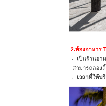
2.ห้องอาหาร
เป็น
ร้านอา
สามารถลองลิ้ม
เวลาที่ให้บร