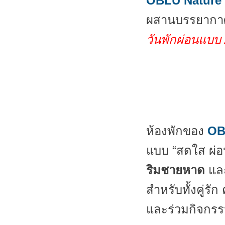
OBLU Nature 
ผสานบรรยากาศท
วันพักผ่อนแบบ A
ห้องพักของ
OB
แบบ “สดใส ผ่อน
ริมชายหาด
แล
สำหรับทั้งคู่ร
และร่วมกิจกรร