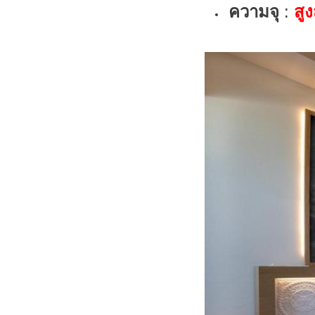
ความจุ
:
สูง