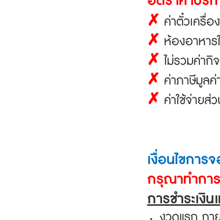
อัตราค่าบริก
✗
ค่าตั๋วเครื่
✗
ห้องอาหารใ
✗
ไม่รวมค่ากิ
✗
ค่าภาษีมูลค
✗
ค่าใช้จ่ายส
เงื่อนไขการจ
กรุณาทำการจ
การชำระเงิน
งวดแรก
ภาย