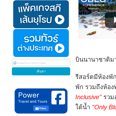
บินนานาชาติมา
รีสอร์ตมีห้องพ
พัก รวมถึงห้อ
Inclusive"
รวมอา
ใต้น้ำ
"Only Bl