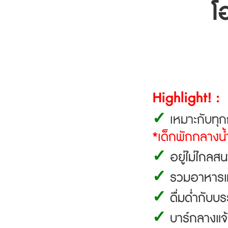
โ
Highlight! :
✓
เหมาะกับทุกกล
*เด็กพักกลางน้
✓
อยู่ไม่ไกลส
✓
รวมอาหารแบบ
✓
ดื่มด่ำกับ
✓
บาร์กลางแจ