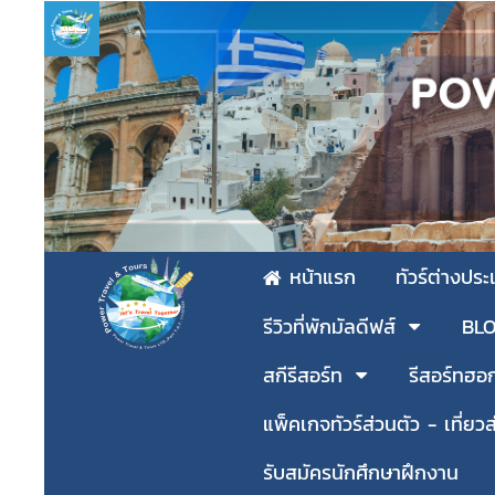
หน้าแรก
ทัวร์ต่างปร
รีวิวที่พักมัลดีฟส์
BLOG
สกีรีสอร์ท
รีสอร์ทฮอ
แพ็คเกจทัวร์ส่วนตัว - เที่ยวส
รับสมัครนักศึกษาฝึกงาน