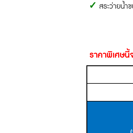
✓
สระว่ายน้ำข
ราคาพิเศษนี
(