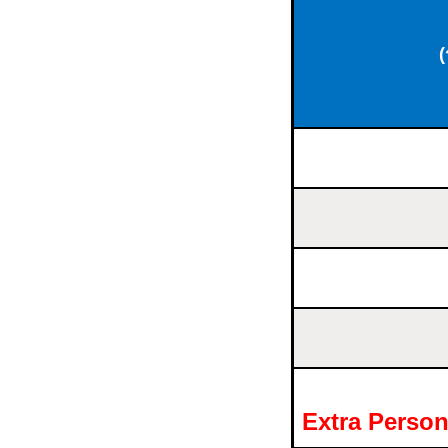
(
Extra Perso