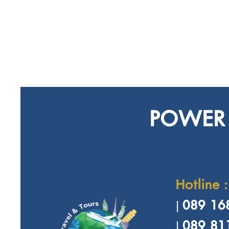
POWER 
Hotline :
089 168
|
089 81
|