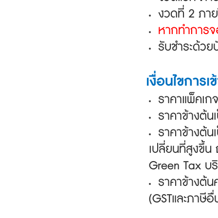
งวดที่ 2 ภา
หากทำการจอ
รับชำระด้วย
เงื่อนไขการเข้
ราคา
แพ็คเกจ
ราคาข้างต้นเ
ราคาข้างต้น
เปลี่ยนที่สูงข
Green
Tax บร
ราคาข้างต้น
(GSTและภาษีอื