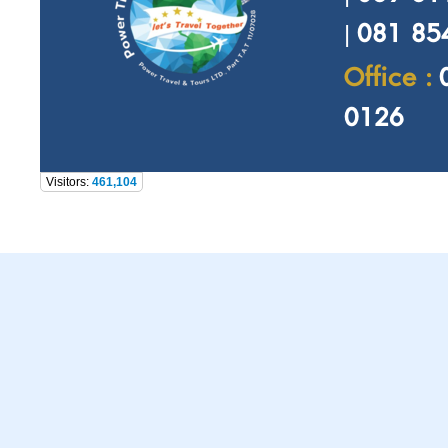
081 854
|
Office :
0126
Visitors:
461,104