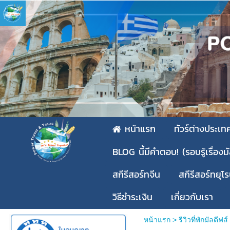
หน้าแรก
ทัวร์ต่างประเท
BLOG นี้มีคำตอบ! (รอบรู้เรื่องม
สกีรีสอร์ทจีน
สกีรีสอร์ทยุโ
วิธีชำระเงิน
เกี่ยวกับเรา
หน้าแรก
> รีวิวที่พักมัลดีฟส