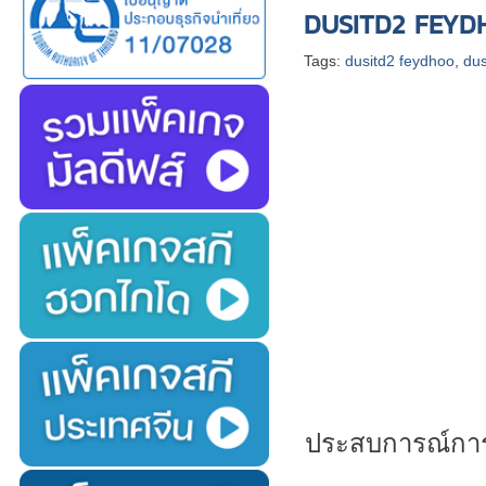
DUSITD2 FEYD
Tags:
dusitd2 feydhoo
,
dus
ประสบการณ์การพั