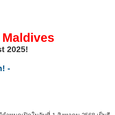
 Maldives
t 2025!
! -