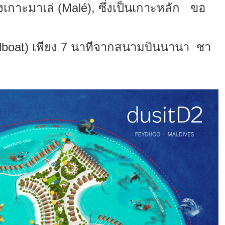
งเกาะมาเล่ (Malé), ซึ่งเป็นเกาะหลัก ขอ
peedboat) เพียง 7 นาทีจากสนามบินนานา ชา