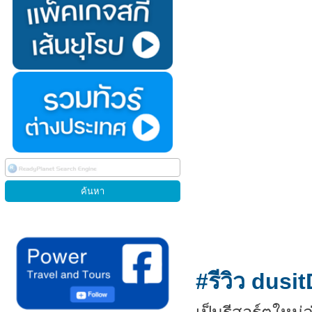
#รีวิว dus