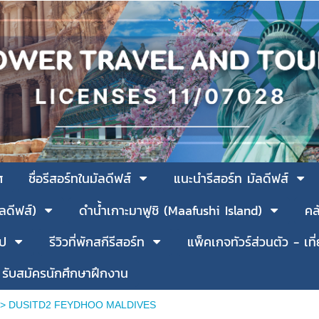
ศ
ชื่อรีสอร์ทในมัลดีฟส์
แนะนำรีสอร์ท มัลดีฟส์
ัลดีฟส์)
ดำน้ำเกาะมาฟูชิ (Maafushi Island)
คล
รป
รีวิวที่พักสกีรีสอร์ท
แพ็คเกจทัวร์ส่วนตัว - เที
รับสมัครนักศึกษาฝึกงาน
์ >
DUSITD2 FEYDHOO MALDIVES