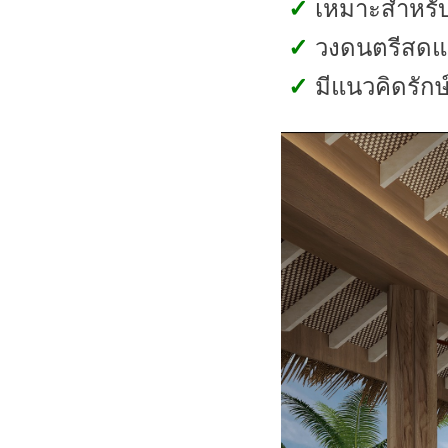
✓
เหมาะสำหรับ
✓
วงดนตรีสดแ
✓
มีแนวคิดรัก