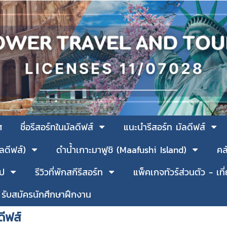
ศ
ชื่อรีสอร์ทในมัลดีฟส์
แนะนำรีสอร์ท มัลดีฟส์
ัลดีฟส์)
ดำน้ำเกาะมาฟูชิ (Maafushi Island)
คล
รป
รีวิวที่พักสกีรีสอร์ท
แพ็คเกจทัวร์ส่วนตัว - เที
รับสมัครนักศึกษาฝึกงาน
ดีฟส์