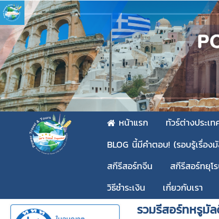
หน้าแรก
ทัวร์ต่างประเท
BLOG นี้มีคำตอบ! (รอบรู้เรื่องม
สกีรีสอร์ทจีน
สกีรีสอร์ทยุโ
วิธีชำระเงิน
เกี่ยวกับเรา
รวมรีสอร์ทหรูมัล