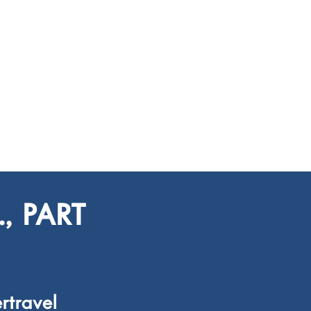
, PART
rtravel