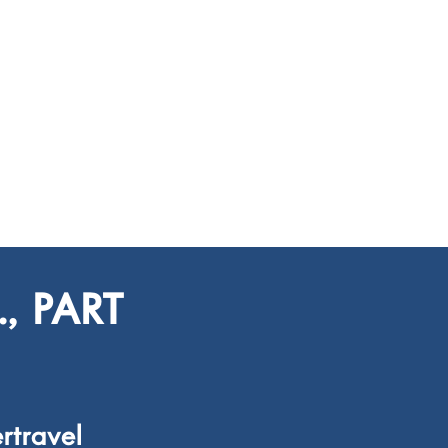
, PART
rtravel