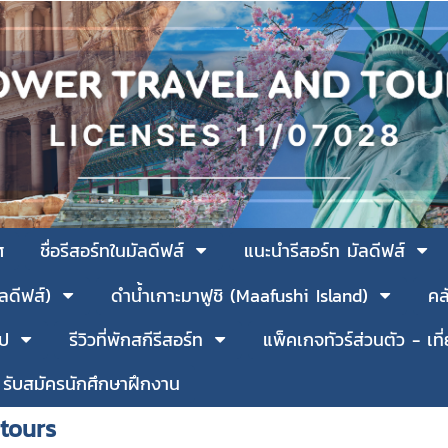
ศ
ชื่อรีสอร์ทในมัลดีฟส์
แนะนำรีสอร์ท มัลดีฟส์
ัลดีฟส์)
ดำน้ำเกาะมาฟูชิ (Maafushi Island)
คล
รป
รีวิวที่พักสกีรีสอร์ท
แพ็คเกจทัวร์ส่วนตัว - เที
รับสมัครนักศึกษาฝึกงาน
tours